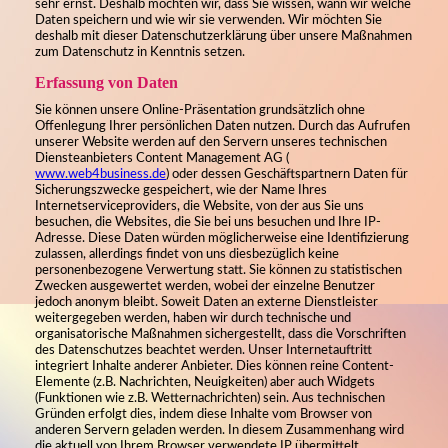
sehr ernst. Deshalb möchten wir, dass Sie wissen, wann wir welche
Daten speichern und wie wir sie verwenden. Wir möchten Sie
deshalb mit dieser Datenschutzerklärung über unsere Maßnahmen
zum Datenschutz in Kenntnis setzen.
Erfassung von Daten
Sie können unsere Online-Präsentation grundsätzlich ohne
Offenlegung Ihrer persönlichen Daten nutzen. Durch das Aufrufen
unserer Website werden auf den Servern unseres technischen
Diensteanbieters Content Management AG (
www.web4business.de
) oder dessen Geschäftspartnern Daten für
Sicherungszwecke gespeichert, wie der Name Ihres
Internetserviceproviders, die Website, von der aus Sie uns
besuchen, die Websites, die Sie bei uns besuchen und Ihre IP-
Adresse. Diese Daten würden möglicherweise eine Identifizierung
zulassen, allerdings findet von uns diesbezüglich keine
personenbezogene Verwertung statt. Sie können zu statistischen
Zwecken ausgewertet werden, wobei der einzelne Benutzer
jedoch anonym bleibt. Soweit Daten an externe Dienstleister
weitergegeben werden, haben wir durch technische und
organisatorische Maßnahmen sichergestellt, dass die Vorschriften
des Datenschutzes beachtet werden. Unser Internetauftritt
integriert Inhalte anderer Anbieter. Dies können reine Content-
Elemente (z.B. Nachrichten, Neuigkeiten) aber auch Widgets
(Funktionen wie z.B. Wetternachrichten) sein. Aus technischen
Gründen erfolgt dies, indem diese Inhalte vom Browser von
anderen Servern geladen werden. In diesem Zusammenhang wird
die aktuell von Ihrem Browser verwendete IP übermittelt.